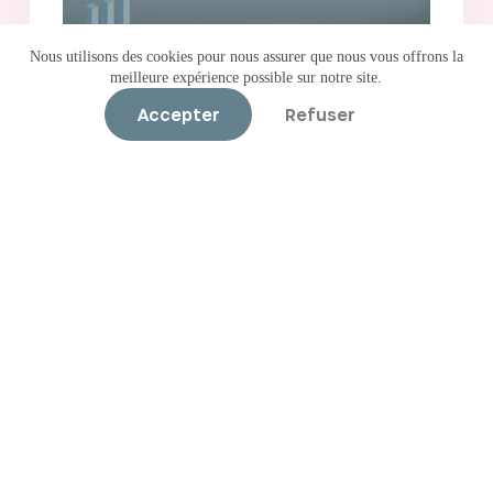
Compose-it
Nous utilisons des cookies pour nous assurer que nous vous offrons la
La-Ferté-Gaucher (77)
meilleure expérience possible sur notre site.
Accepter
Refuser
Nous contacter
Parlez nous de votre projet
Nous contacter
Nous sommes une équipe expérimentée dont les compétences
et l’expertise couvrent l’ensemble des métiers de
l’investissement immobilier et la rénovation des actifs
immobiliers. N’hésitez pas à nous contacter pour partager avec
nous votre projet.