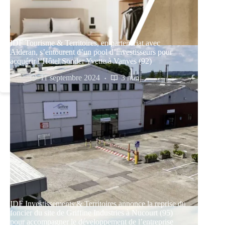
IDF Tourisme & Territoires, en partenariat avec
Alderan, s’entourent d’un pool d’investisseurs pour
acquérir l’Hôtel Sonder Yvette à Vanves (92)
11 septembre 2024
3 min
IDF Investissements & Territoires annonce la reprise du
foncier du site de Griffine Industries à Nucourt (95)
pour accompagner le développement de l’entreprise