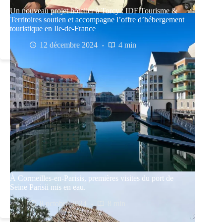
Un nouveau projet hôtelier à Torcy : IDF Tourisme &
Territoires soutien et accompagne l’offre d’hébergement
touristique en Ile-de-France
12 décembre 2024
4 min
À Cormeilles-en-Parisis, premières visites du port de
Seine Parisii mis en eau.
8 octobre 2024
8 min