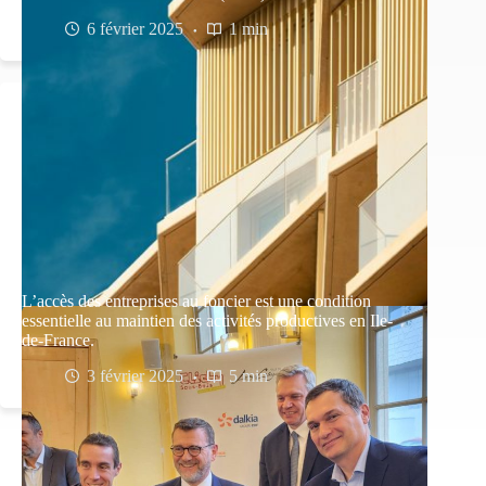
6 février 2025
1 min
L’accès des entreprises au foncier est une condition
essentielle au maintien des activités productives en Ile-
de-France.
3 février 2025
5 min