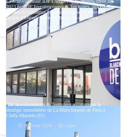
La nouvelle filiale IDF Énergies & Territoires, créée fin
2023 par IDF Investissements & Territoires, agit comme
un tiers de confiance favorisant la mise en œuvre de
projets d’Energie renouvelable en Ile-de-France
25 mars 2024
3 min
IDF Investissements & Territoires accompagne la
stratégie immobilière de La Blanchisserie de Paris à
Chilly-Mazarin (91)
9 février 2024
3 min