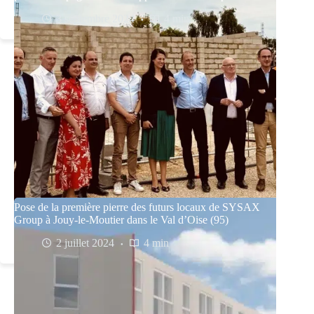
3 septembre 2024
4 min
Pose de la première pierre des futurs locaux de SYSAX
Group à Jouy-le-Moutier dans le Val d’Oise (95)
2 juillet 2024
4 min